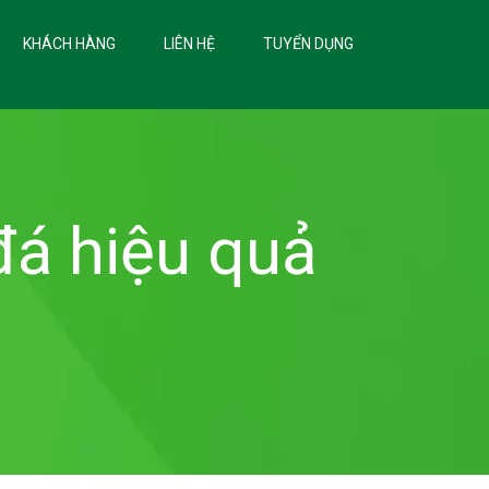
KHÁCH HÀNG
LIÊN HỆ
TUYỂN DỤNG
á hiệu quả