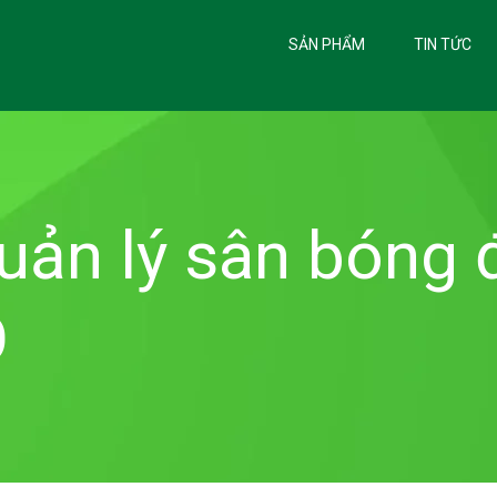
SẢN PHẨM
TIN TỨC
ản lý sân bóng đ
O