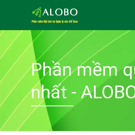
Phần mềm qu
nhất - ALOB