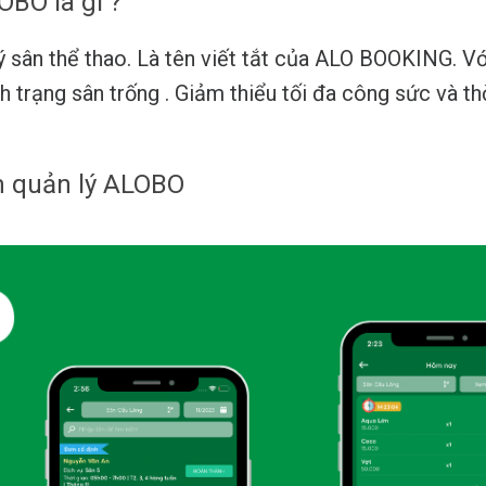
BO là gì ?
 sân thể thao. Là tên viết tắt của ALO BOOKING. V
nh trạng sân trống . Giảm thiểu tối đa công sức và t
 quản lý ALOBO