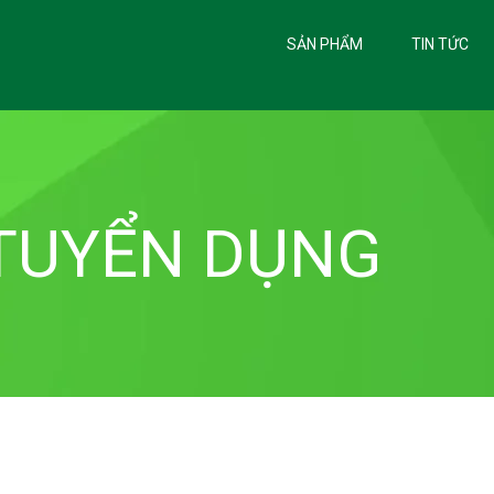
SẢN PHẨM
TIN TỨC
TUYỂN DỤNG