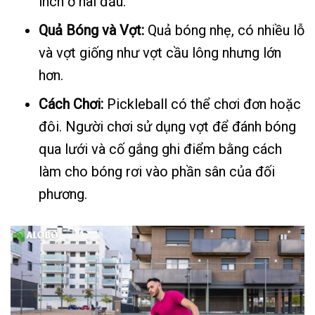
inch ở hai đầu.
Quả Bóng và Vợt:
Quả bóng nhẹ, có nhiều lỗ
và vợt giống như vợt cầu lông nhưng lớn
hơn.
Cách Chơi:
Pickleball có thể chơi đơn hoặc
đôi. Người chơi sử dụng vợt để đánh bóng
qua lưới và cố gắng ghi điểm bằng cách
làm cho bóng rơi vào phần sân của đối
phương.