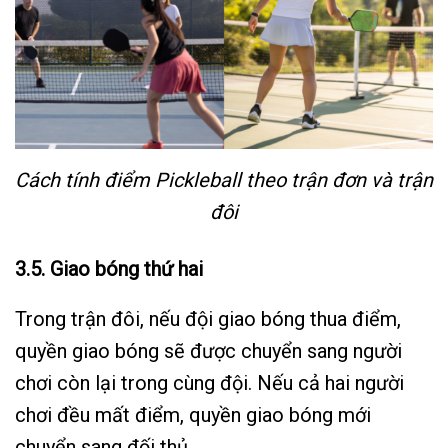
Cách tính điểm Pickleball theo trận đơn và trận
đôi
3.5. Giao bóng thứ hai
Trong trận đôi, nếu đội giao bóng thua điểm,
quyền giao bóng sẽ được chuyển sang người
chơi còn lại trong cùng đội. Nếu cả hai người
chơi đều mất điểm, quyền giao bóng mới
chuyển sang đối thủ.