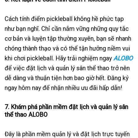
Cách tính điểm pickleball không hề phức tạp
như bạn nghĩ. Chỉ cần nắm vững những quy tắc
cơ bản và luyện tập thường xuyên, bạn sẽ nhanh
chóng thành thạo và có thể tận hưởng niềm vui
khi chơi pickleball. Hãy trải nghiệm ngay
ALOBO
để việc đặt lịch và quản lý sân thể thao trở nên
dễ dàng và thuận tiện hơn bao giờ hết. Đăng ký
ngay hôm nay để nhận nhiều ưu đãi hấp dẫn!
7. Khám phá phần mềm đặt lịch và quản lý sân
thể thao ALOBO
Đây là phần mềm quản lý và đặt lịch trực tuyến