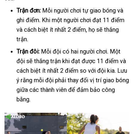
Trận đơn:
Mỗi người chơi tự giao bóng và
ghi điểm. Khi một người chơi đạt 11 điểm
và cách biệt ít nhất 2 điểm, họ sẽ thắng
trận.
Trận đôi:
Mỗi đội có hai người chơi. Một
đội sẽ thắng trận khi đạt được 11 điểm và
cách biệt ít nhất 2 điểm so với đội kia. Lưu
ý rằng mỗi đội phải thay đổi vị trí giao bóng
giữa các thành viên để đảm bảo công
bằng.