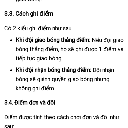
3.3. Cách ghi điểm
Có 2 kiểu ghi điểm như sau:
Khi đội giao bóng thắng điểm:
Nếu đội giao
bóng thắng điểm, họ sẽ ghi được 1 điểm và
tiếp tục giao bóng.
Khi đội nhận bóng thắng điểm:
Đội nhận
bóng sẽ giành quyền giao bóng nhưng
không ghi điểm.
3.4. Điểm đơn và đôi
Điểm được tính theo cách chơi đơn và đôi như
sau: