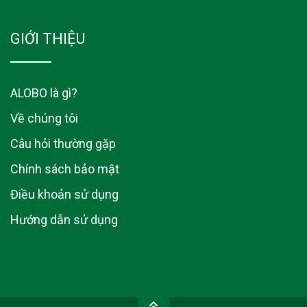
GIỚI THIỆU
ALOBO là gì?
Về chúng tôi
Câu hỏi thường gặp
Chính sách bảo mật
Điều khoản sử dụng
Hướng dẫn sử dụng