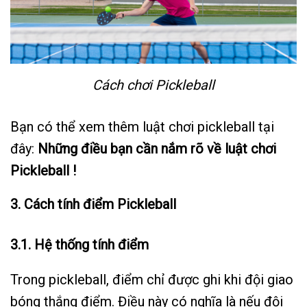
Cách chơi Pickleball
Bạn có thể xem thêm luật chơi pickleball tại
đây:
Những điều bạn cần nắm rõ về luật chơi
Pickleball !
3. Cách tính điểm Pickleball
3.1. Hệ thống tính điểm
Trong pickleball, điểm chỉ được ghi khi đội giao
bóng thắng điểm. Điều này có nghĩa là nếu đội