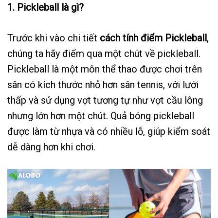
1. Pickleball là gì?
Trước khi vào chi tiết
cách tính điểm Pickleball
,
chúng ta hãy điểm qua một chút về pickleball.
Pickleball là một môn thể thao được chơi trên
sân có kích thước nhỏ hơn sân tennis, với lưới
thấp và sử dụng vợt tương tự như vợt cầu lông
nhưng lớn hơn một chút. Quả bóng pickleball
được làm từ nhựa và có nhiều lỗ, giúp kiểm soát
dễ dàng hơn khi chơi.