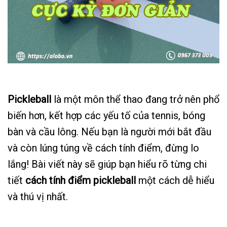
Pickleball
là một môn thể thao đang trở nên phổ
biến hơn, kết hợp các yếu tố của tennis, bóng
bàn và cầu lông. Nếu bạn là người mới bắt đầu
và còn lúng túng về cách tính điểm, đừng lo
lắng! Bài viết này sẽ giúp bạn hiểu rõ từng chi
tiết
cách tính điểm pickleball
một cách dễ hiểu
và thú vị nhất.