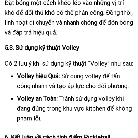
Đặt bóng một cách khéo léo vào những vị trí
khó để đối thủ khó có thể phản công. Đồng thời,
linh hoạt di chuyển và nhanh chóng để đón bóng
và đáp trả hiệu quả.
5.3. Sử dụng kỹ thuật Volley
Có 2 lưu ý khi sử dụng kỹ thuật “Volley” như sau:
Volley hiệu Quả:
Sử dụng volley để tấn
công nhanh và tạo áp lực cho đối phương.
Volley an Toàn:
Tránh sử dụng volley khi
đang đứng trong khu vực kitchen để không
phạm lỗi.
6. Kết luận về cách tính điểm
Pickleball