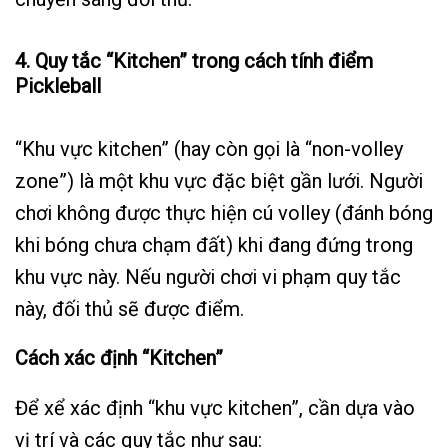
4. Quy tắc “Kitchen”
trong cách tính điểm
Pickleball
“Khu vực kitchen” (hay còn gọi là “non-volley
zone”) là một khu vực đặc biệt gần lưới. Người
chơi không được thực hiện cú volley (đánh bóng
khi bóng chưa chạm đất) khi đang đứng trong
khu vực này. Nếu người chơi vi phạm quy tắc
này, đối thủ sẽ được điểm.
Cách xác định “Kitchen”
Để xể xác định “khu vực kitchen”, cần dựa vào
vị trí và các quy tắc như sau: