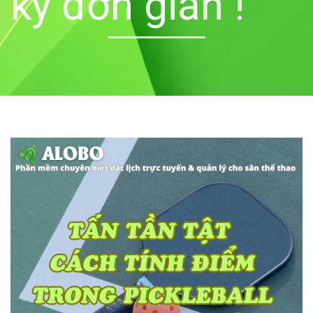
kỳ đơn giản !