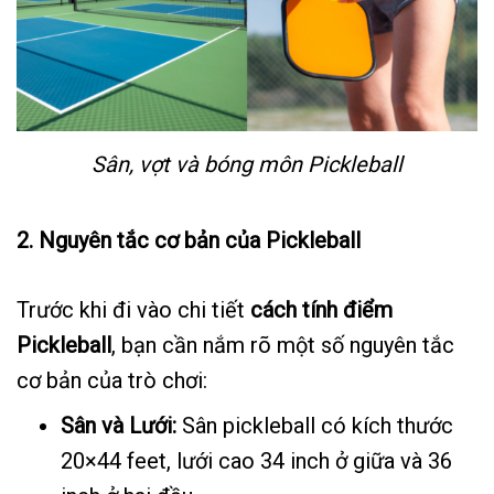
Sân, vợt và bóng môn Pickleball
2. Nguyên tắc cơ bản của Pickleball
Trước khi đi vào chi tiết
cách tính điểm
Pickleball
, bạn cần nắm rõ một số nguyên tắc
cơ bản của trò chơi:
Sân và Lưới:
Sân pickleball có kích thước
20×44 feet, lưới cao 34 inch ở giữa và 36