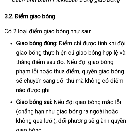
3.2. Điểm giao bóng
Có 2 loại điểm giao bóng như sau:
Giao bóng đúng:
Điểm chỉ được tính khi đội
giao bóng thực hiện cú giao bóng hợp lệ và
thắng điểm sau đó. Nếu đội giao bóng
phạm lỗi hoặc thua điểm, quyền giao bóng
sẽ chuyển sang đối thủ mà không có điểm
nào được ghi.
Giao bóng sai:
Nếu đội giao bóng mắc lỗi
(chẳng hạn như giao bóng ra ngoài hoặc
không qua lưới), đối phương sẽ giành quyền
giao bóng.