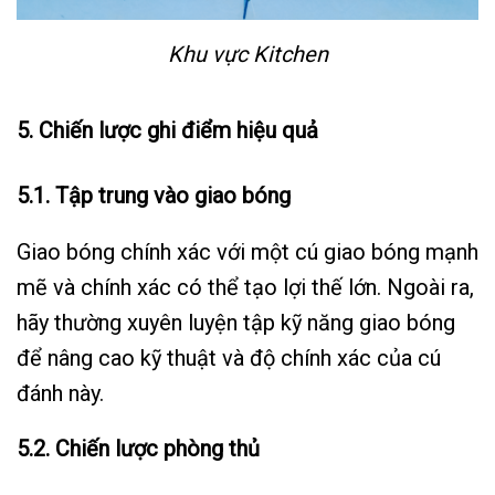
Khu vực Kitchen
5. Chiến lược ghi điểm hiệu quả
5.1. Tập trung vào giao bóng
Giao bóng chính xác với một cú giao bóng mạnh
mẽ và chính xác có thể tạo lợi thế lớn. Ngoài ra,
hãy thường xuyên luyện tập kỹ năng giao bóng
để nâng cao kỹ thuật và độ chính xác của cú
đánh này.
5.2. Chiến lược phòng thủ