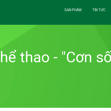
SẢN PHẨM
TIN TỨC
thể thao - "Cơn số