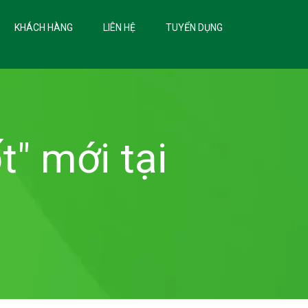
KHÁCH HÀNG
LIÊN HỆ
TUYỂN DỤNG
t" mới tại