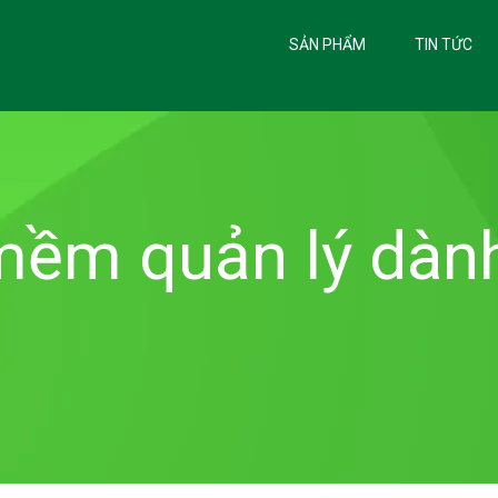
SẢN PHẨM
TIN TỨC
mềm quản lý dàn