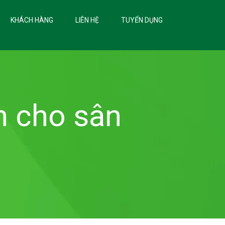
KHÁCH HÀNG
LIÊN HỆ
TUYỂN DỤNG
h cho sân