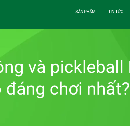
SẢN PHẨM
TIN TỨC
ông và pickleball
 đáng chơi nhất?