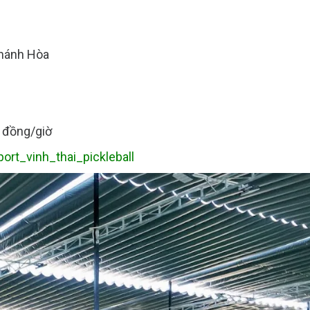
Khánh Hòa
0 đồng/giờ
port_vinh_thai_pickleball