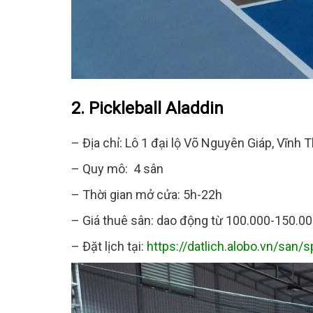
2. Pickleball Aladdin
– Địa chỉ: Lô 1 đại lộ Võ Nguyên Giáp, Vĩnh 
– Quy mô: 4 sân
– Thời gian mở cửa: 5h-22h
– Giá thuê sân: dao động từ 100.000-150.0
– Đặt lịch tại:
https://datlich.alobo.vn/san/s