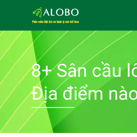
8+ Sân cầu l
Địa điểm nào