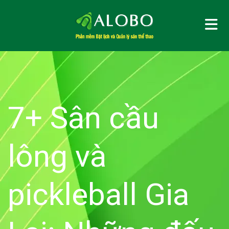
Me
7+ Sân cầu
lông và
pickleball Gia