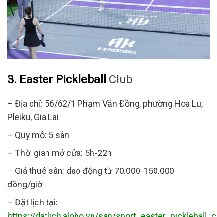
3. Easter Pickleball
Club
– Địa chỉ: 56/62/1 Phạm Văn Đồng, phường Hoa Lư,
Pleiku, Gia Lai
– Quy mô: 5 sân
– Thời gian mở cửa: 5h-22h
– Giá thuê sân: dao động từ 70.000-150.000
đồng/giờ
– Đặt lịch tại:
https://datlich.alobo.vn/san/sport_easter_pickleball_c