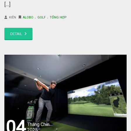
[…]
.
.
KIÊN
ALOBO
GOLF
TỔNG HỢP
DETAIL
04
Tháng Chín
2025