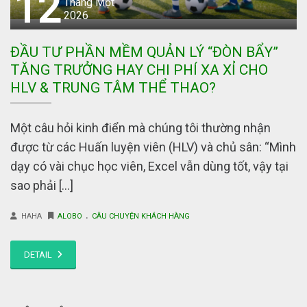
12
Tháng Một
2026
ĐẦU TƯ PHẦN MỀM QUẢN LÝ “ĐÒN BẨY”
TĂNG TRƯỞNG HAY CHI PHÍ XA XỈ CHO
HLV & TRUNG TÂM THỂ THAO?
Một câu hỏi kinh điển mà chúng tôi thường nhận
được từ các Huấn luyện viên (HLV) và chủ sân: “Mình
dạy có vài chục học viên, Excel vẫn dùng tốt, vậy tại
sao phải […]
.
HAHA
ALOBO
CÂU CHUYỆN KHÁCH HÀNG
DETAIL