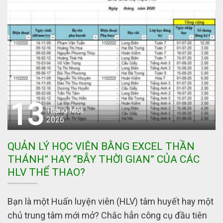
13
Tháng Một
2026
QUẢN LÝ HỌC VIÊN BẰNG EXCEL THẦN
THÁNH” HAY “BẪY THỜI GIAN” CỦA CÁC
HLV THỂ THAO?
Bạn là một Huấn luyện viên (HLV) tâm huyết hay một
chủ trung tâm mới mở? Chắc hẳn công cụ đầu tiên