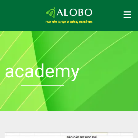
Me
academy